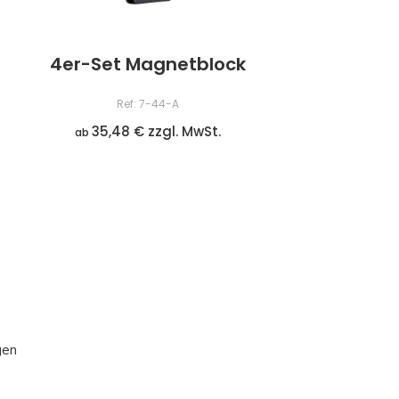
4er-Set Magnetblock
Ref: 7-44-A
35,48 € zzgl. MwSt.
ab
gen