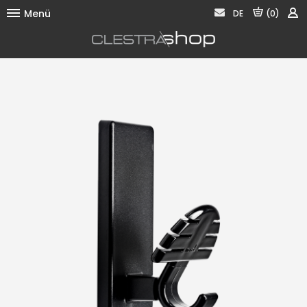
Menü
DE
(0)
Aufhängen
Aufräumen
Präsentieren
Informieren
Akustik
Kontakt
Impressum