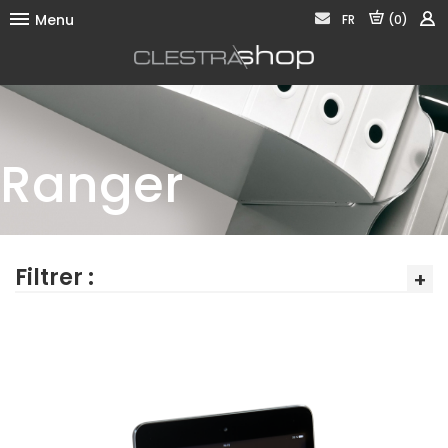
Menu
FR
(0)
Accrocher
Ranger
Ranger
Présenter
Informer
Filtrer :
+
Acoustique
Contactez-nous
Conditions générales d'utilisation du site