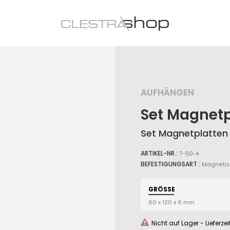
AUFHÄNGEN
Set Magnetp
Aufhängen
Set Magnetplatten 1
ARTIKEL-NR.:
7-50-4
BEFESTIGUNGSART :
Magnetis
Aufräumen
GRÖSSE
60 x 120 x 6 mm
Präsentieren
Nicht auf Lager - Lieferze